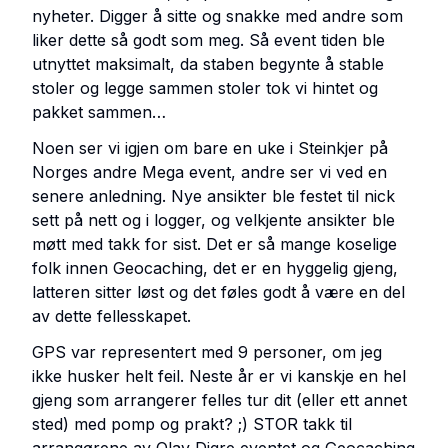
nyheter. Digger å sitte og snakke med andre som
liker dette så godt som meg. Så event tiden ble
utnyttet maksimalt, da staben begynte å stable
stoler og legge sammen stoler tok vi hintet og
pakket sammen…
Noen ser vi igjen om bare en uke i Steinkjer på
Norges andre Mega event, andre ser vi ved en
senere anledning. Nye ansikter ble festet til nick
sett på nett og i logger, og velkjente ansikter ble
møtt med takk for sist. Det er så mange koselige
folk innen Geocaching, det er en hyggelig gjeng,
latteren sitter løst og det føles godt å være en del
av dette fellesskapet.
GPS var representert med 9 personer, om jeg
ikke husker helt feil. Neste år er vi kanskje en hel
gjeng som arrangerer felles tur dit (eller ett annet
sted) med pomp og prakt? ;) STOR takk til
arrangørene av Olav Digre eventet og Geocaching