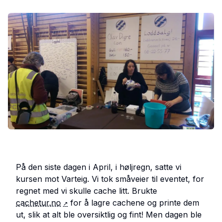
På audiens hos Olav Digre
Viking_Princess
1.05.16
På den siste dagen i April, i høljregn, satte vi
kursen mot Varteig. Vi tok småveier til eventet, for
regnet med vi skulle cache litt. Brukte
cachetur.no
for å lagre cachene og printe dem
ut, slik at alt ble oversiktlig og fint! Men dagen ble