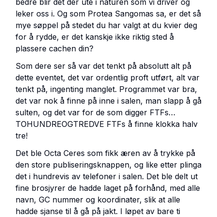
bedre blir det der ute i naturen som vi driver og
leker oss i. Og som Protea Sangomas sa, er det så
mye søppel på stedet du har valgt at du kvier deg
for å rydde, er det kanskje ikke riktig sted å
plassere cachen din?
Som dere ser så var det tenkt på absolutt alt på
dette eventet, det var ordentlig proft utført, alt var
tenkt på, ingenting manglet. Programmet var bra,
det var nok å finne på inne i salen, man slapp å gå
sulten, og det var for de som digger FTFs…
TOHUNDREOGTREDVE FTFs å finne klokka halv
tre!
Det ble Octa Ceres som fikk æren av å trykke på
den store publiseringsknappen, og like etter plinga
det i hundrevis av telefoner i salen. Det ble delt ut
fine brosjyrer de hadde laget på forhånd, med alle
navn, GC nummer og koordinater, slik at alle
hadde sjanse til å gå på jakt. I løpet av bare ti