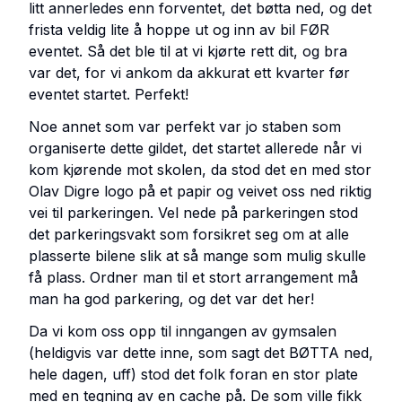
litt annerledes enn forventet, det bøtta ned, og det
frista veldig lite å hoppe ut og inn av bil FØR
eventet. Så det ble til at vi kjørte rett dit, og bra
var det, for vi ankom da akkurat ett kvarter før
eventet startet. Perfekt!
Noe annet som var perfekt var jo staben som
organiserte dette gildet, det startet allerede når vi
kom kjørende mot skolen, da stod det en med stor
Olav Digre logo på et papir og veivet oss ned riktig
vei til parkeringen. Vel nede på parkeringen stod
det parkeringsvakt som forsikret seg om at alle
plasserte bilene slik at så mange som mulig skulle
få plass. Ordner man til et stort arrangement må
man ha god parkering, og det var det her!
Da vi kom oss opp til inngangen av gymsalen
(heldigvis var dette inne, som sagt det BØTTA ned,
hele dagen, uff) stod det folk foran en stor plate
med en tegning av en cache på. De som ville fikk