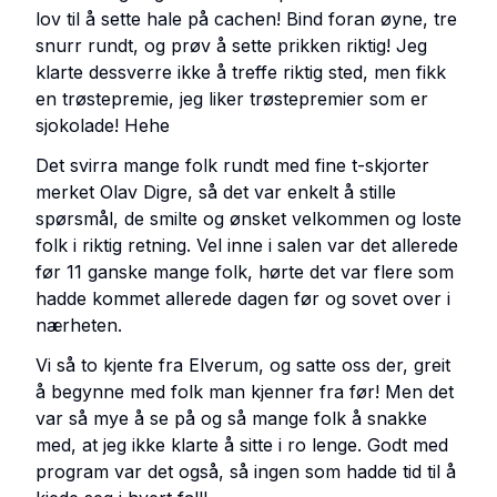
lov til å sette hale på cachen! Bind foran øyne, tre
snurr rundt, og prøv å sette prikken riktig! Jeg
klarte dessverre ikke å treffe riktig sted, men fikk
en trøstepremie, jeg liker trøstepremier som er
sjokolade! Hehe
Det svirra mange folk rundt med fine t-skjorter
merket Olav Digre, så det var enkelt å stille
spørsmål, de smilte og ønsket velkommen og loste
folk i riktig retning. Vel inne i salen var det allerede
før 11 ganske mange folk, hørte det var flere som
hadde kommet allerede dagen før og sovet over i
nærheten.
Vi så to kjente fra Elverum, og satte oss der, greit
å begynne med folk man kjenner fra før! Men det
var så mye å se på og så mange folk å snakke
med, at jeg ikke klarte å sitte i ro lenge. Godt med
program var det også, så ingen som hadde tid til å