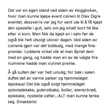
Det var en egen stand ved siden av «loggboka»,
hvor man kunne kjøpe event coinen til Olav Digre
eventet, dessverre var jeg for sent ute til å få kjøpt
den spesielle i gull, selv om jeg smatt bort hit like
etter vi kom. Men fikk da kjøpt en i sølv før de
også ble helt utsolgt utover dagen. Ved siden av
coinene igjen var det loddsalg, med mange fine
premier. Loddene virket slik at man åpnet dem
med en gang, og hadde man en av de valgte fire
numrene hadde man vunnet premie.
Å gå sulten der var helt umulig, for bak i salen
duftet det av varme pølser og hjemmelaget
lapskaus! Det ble også solgt hjemmelaget
sjokoladekake, gulerotkake, boller, wienerbrød,
eplekake, nystekte vafler…ALT man kunne tenke
seg. Smaskens!