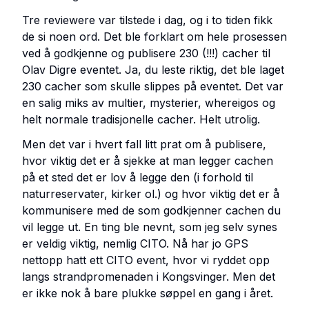
Tre reviewere var tilstede i dag, og i to tiden fikk
de si noen ord. Det ble forklart om hele prosessen
ved å godkjenne og publisere 230 (!!!) cacher til
Olav Digre eventet. Ja, du leste riktig, det ble laget
230 cacher som skulle slippes på eventet. Det var
en salig miks av multier, mysterier, whereigos og
helt normale tradisjonelle cacher. Helt utrolig.
Men det var i hvert fall litt prat om å publisere,
hvor viktig det er å sjekke at man legger cachen
på et sted det er lov å legge den (i forhold til
naturreservater, kirker ol.) og hvor viktig det er å
kommunisere med de som godkjenner cachen du
vil legge ut. En ting ble nevnt, som jeg selv synes
er veldig viktig, nemlig CITO. Nå har jo GPS
nettopp hatt ett CITO event, hvor vi ryddet opp
langs strandpromenaden i Kongsvinger. Men det
er ikke nok å bare plukke søppel en gang i året.